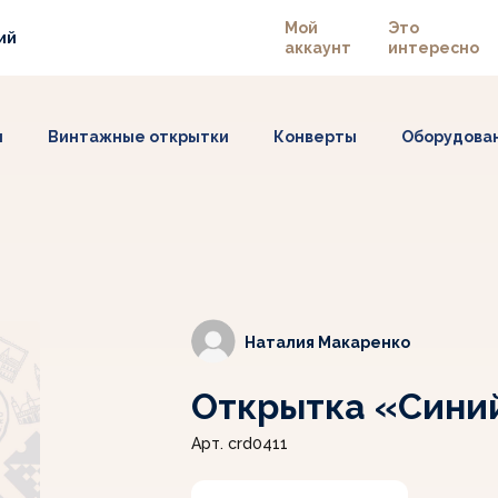
Мой
Это
ий
аккаунт
интересно
ы
Винтажные открытки
Конверты
Оборудова
Наталия Макаренко
Открытка «Сини
Арт. crd0411