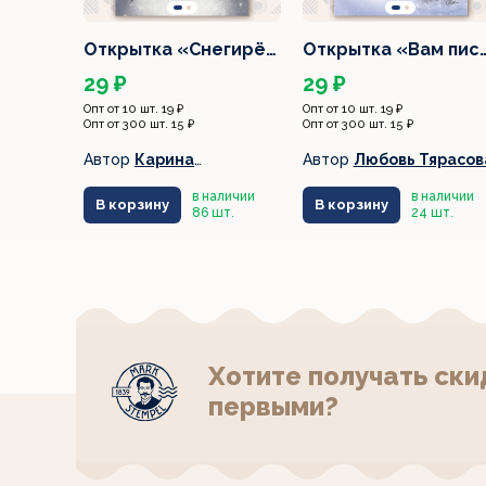
мик в…
Открытка «Снегирё…
Открытка «Вам пис
29 ₽
29 ₽
Опт от 10 шт. 19 ₽
Опт от 10 шт. 19 ₽
Опт от 300 шт. 15 ₽
Опт от 300 шт. 15 ₽
ан
Автор
Карина
Автор
Любовь Тярасов
Лемешева
аличии
в наличии
в наличии
В корзину
В корзину
т.
86 шт.
24 шт.
Хотите получать ски
первыми?