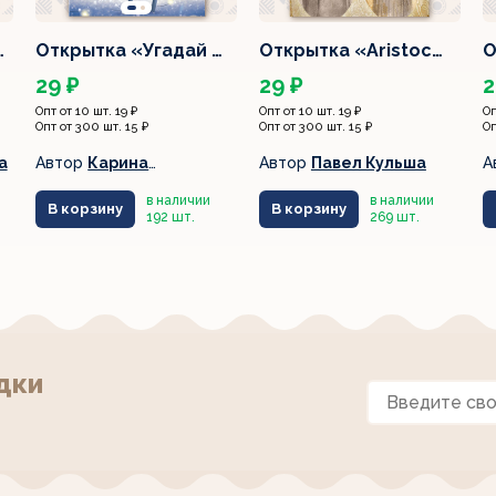
…
Открытка «Угадай …
Открытка «Aristoc…
О
29 ₽
29 ₽
2
Опт от 10 шт. 19 ₽
Опт от 10 шт. 19 ₽
Оп
Опт от 300 шт. 15 ₽
Опт от 300 шт. 15 ₽
Оп
а
Автор
Карина
Автор
Павел Кульша
А
Лемешева
в наличии
в наличии
В корзину
В корзину
192 шт.
269 шт.
дки