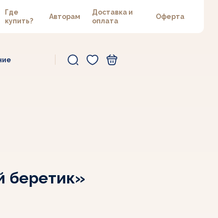
Где
Доставка и
Авторам
Оферта
купить?
оплата
ние
й беретик»