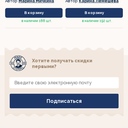
а
Автор
Марина Мичкина
Автор
Карина Лемешева
В корзину
В корзину
в наличии
188 шт.
в наличии
192 шт.
Хотите получать скидки
первыми?